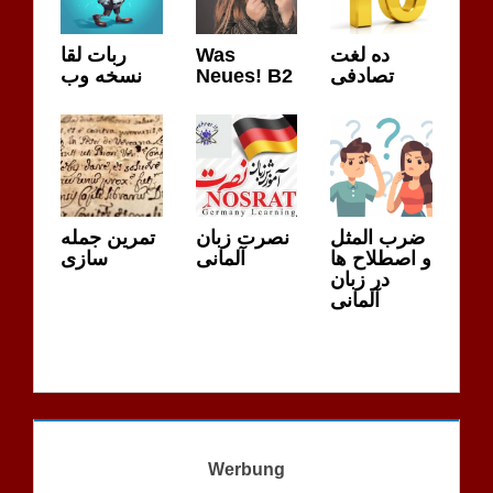
ربات لقا
Was
ده لغت
نسخه وب
Neues! B2
تصادفی
ضرب المثل
نصرت زبان
تمرین جمله
و اصطلاح ها
آلمانی
سازی
در زبان
آلمانی
Werbung