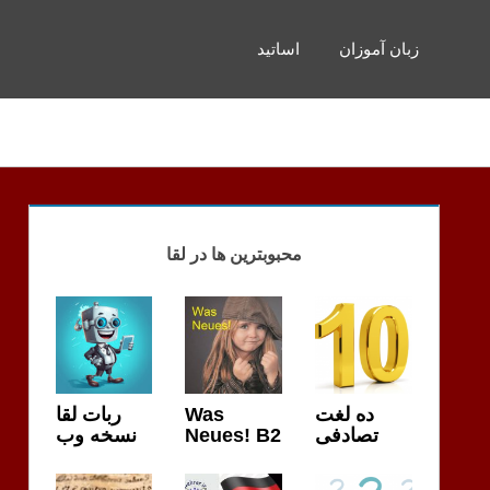
زبان آموزان
اساتید
محبوبترین ها در لقا
ده لغت
Was
ربات لقا
تصادفی
Neues! B2
نسخه وب