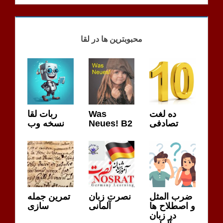
LEHRER RABIEE
MÖGLICHKEITEN
محبوبترین ها در لقا
LERNER
MÖGLICHKEITEN
ربات لقا
Was
ده لغت
نسخه وب
Neues! B2
تصادفی
ضرب المثل
نصرت زبان
تمرین جمله
و اصطلاح ها
آلمانی
سازی
در زبان