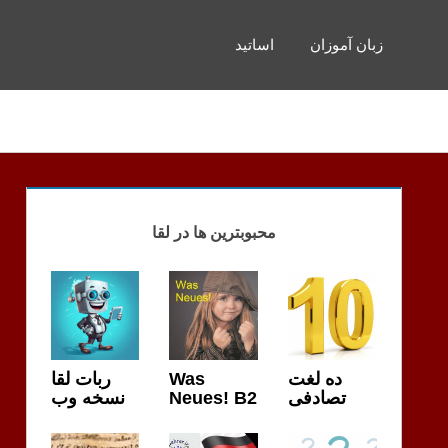
زبان آموزان
اساتید
محبوبترین ها در لقا
ربات لقا
Was
ده لغت
نسخه وب
Neues! B2
تصادفی