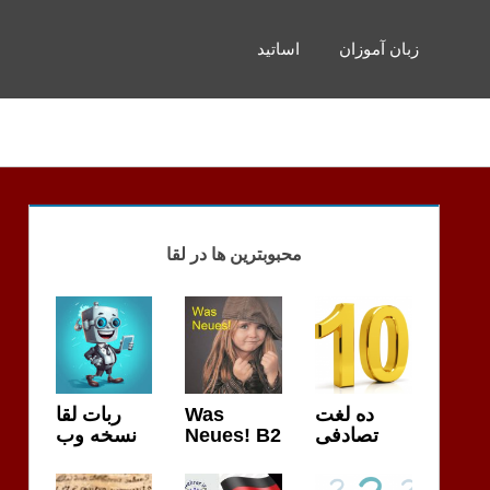
زبان آموزان
اساتید
محبوبترین ها در لقا
ربات لقا
Was
ده لغت
نسخه وب
Neues! B2
تصادفی