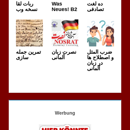
ربات لقا
Was
ده لغت
نسخه وب
Neues! B2
تصادفی
ضرب المثل
نصرت زبان
تمرین جمله
و اصطلاح ها
آلمانی
سازی
در زبان
آلمانی
Werbung