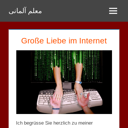
Zum
معلم آلمانی
Inhalt
Menu
springen
Große Liebe im Internet
Ich begrüsse Sie herzlich zu meiner