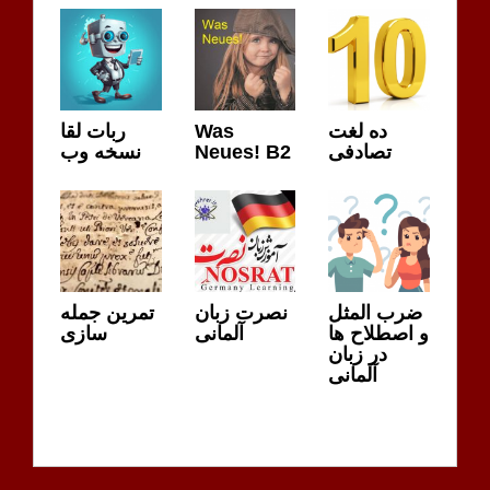
ربات لقا
Was
ده لغت
نسخه وب
Neues! B2
تصادفی
ضرب المثل
نصرت زبان
تمرین جمله
و اصطلاح ها
آلمانی
سازی
در زبان
آلمانی