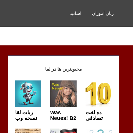
زبان آموزان
اساتید
محبوبترین ها در لقا
ربات لقا
Was
ده لغت
نسخه وب
Neues! B2
تصادفی