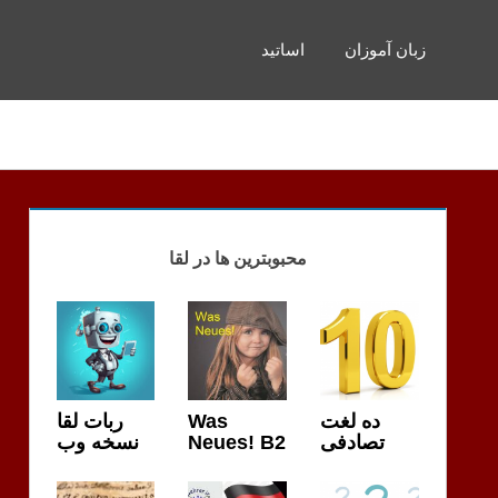
زبان آموزان
اساتید
محبوبترین ها در لقا
ربات لقا
Was
ده لغت
نسخه وب
Neues! B2
تصادفی