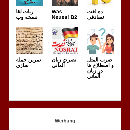
ربات لقا
Was
ده لغت
نسخه وب
Neues! B2
تصادفی
ضرب المثل
نصرت زبان
تمرین جمله
و اصطلاح ها
آلمانی
سازی
در زبان
آلمانی
Werbung