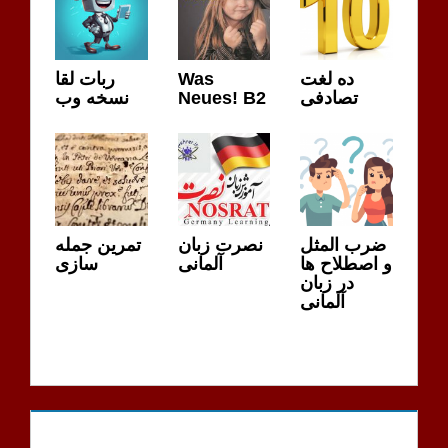
ربات لقا
Was
ده لغت
نسخه وب
Neues! B2
تصادفی
ضرب المثل
نصرت زبان
تمرین جمله
و اصطلاح ها
آلمانی
سازی
در زبان
آلمانی