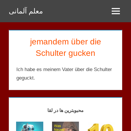
Zum
معلم آلمانی
Inhalt
Menu
springen
jemandem über die
Schulter gucken
Ich habe es meinem Vater über die Schulter
geguckt.
STRUKTUREN
LISTE
محبوبترین ها در لقا