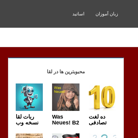
زبان آموزان
اساتید
محبوبترین ها در لقا
ربات لقا
Was
ده لغت
نسخه وب
Neues! B2
تصادفی