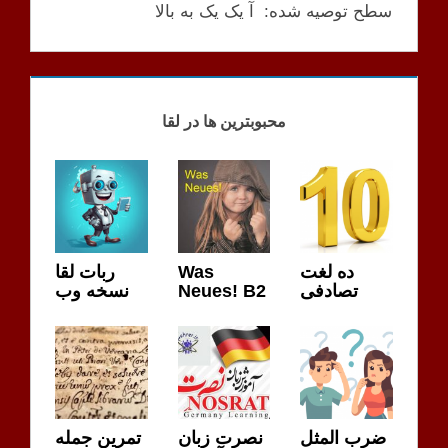
سطح توصیه شده: آ یک یک به بالا
PODCAST
محبوبترین ها در لقا
ده لغت
Was
ربات لقا
تصادفی
Neues! B2
نسخه وب
ضرب المثل
نصرت زبان
تمرین جمله