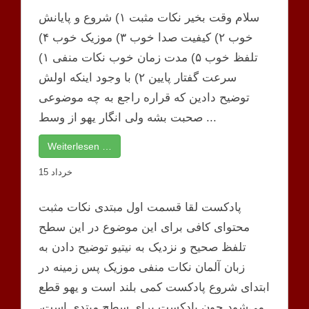
سلام وقت بخیر نکات مثبت ۱) شروع و پایانش
خوب ۲) کیفیت صدا خوب ۳) موزیک خوب ۴)
تلفظ خوب ۵) مدت زمان خوب نکات منفی ۱)
سرعت گفتار پایین ۲) با وجود اینکه اولش
توضیح دادین که قراره راجع به چه موضوعی
صحبت بشه ولی انگار یهو از وسط ...
Weiterlesen …
15 خرداد
پادکست لقا قسمت اول مبتدی نکات مثبت
محتوای کافی برای این موضوع در این سطح
تلفظ صحیح و نزدیک به نیتیو توضیح دادن به
زبان آلمان نکات منفی موزیک پس زمینه در
ابتدای شروع پادکست کمی بلند است و یهو قطع
می‌شود چون پادکست برای سطح مبتدی است،