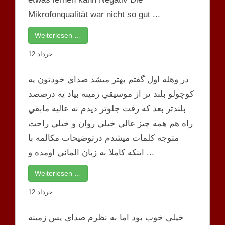
Mikrofonqualität war nicht so gut ...
Weiterlesen …
12 خرداد
در وهله اول گفتم بهتر ميشد صداي خودتون يه
كوچولو بلند تر از موسيقي زمينه بياد يه درصصد
بلندتر بعد كه رفت جلوتر ديدم نه عاليه مابقي
راه هم همه چيز عالي خيلي روان و خيلي راحت
متوجه كلمات ميشدم درتوضيحات مكالمه با
اينكه كاملا به زبان الماني اومده و ...
Weiterlesen …
12 خرداد
خیلی خوب بود اما به نظرم صدای پس زمینه