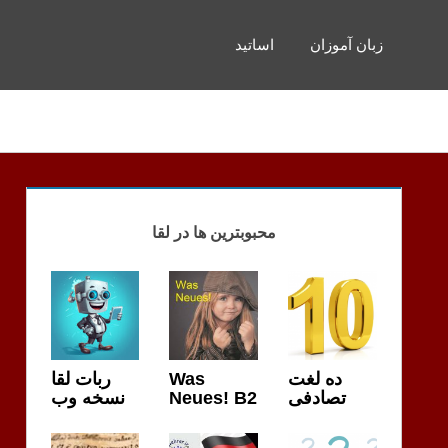
زبان آموزان
اساتید
محبوبترین ها در لقا
ربات لقا
Was
ده لغت
نسخه وب
Neues! B2
تصادفی