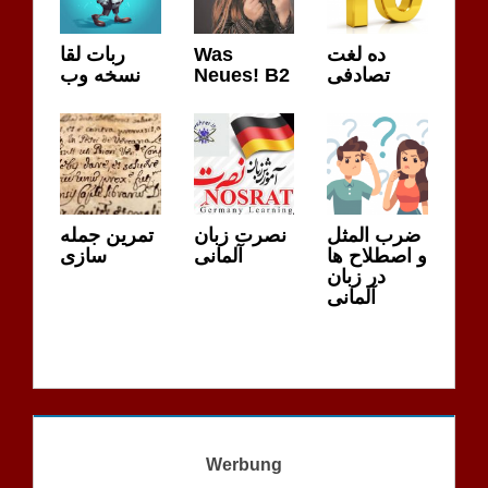
ربات لقا
Was
ده لغت
نسخه وب
Neues! B2
تصادفی
ضرب المثل
نصرت زبان
تمرین جمله
و اصطلاح ها
آلمانی
سازی
در زبان
آلمانی
Werbung