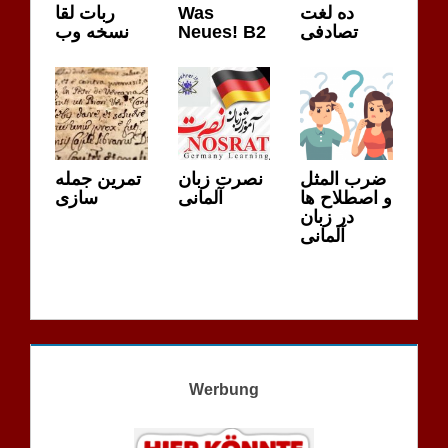
ربات لقا
Was
ده لغت
نسخه وب
Neues! B2
تصادفی
ضرب المثل
نصرت زبان
تمرین جمله
و اصطلاح ها
آلمانی
سازی
در زبان
آلمانی
Werbung