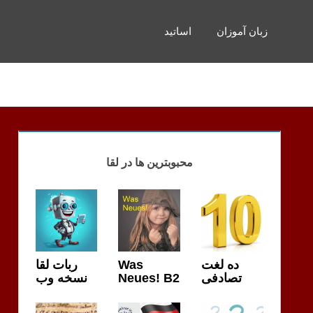
زبان آموزان
اساتید
محبوبترین ها در لقا
ربات لقا
Was
ده لغت
نسخه وب
Neues! B2
تصادفی