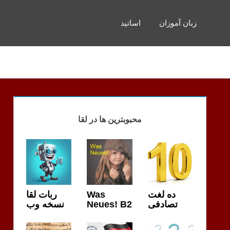
زبان آموزان
اساتید
محبوبترین ها در لقا
ربات لقا
Was
ده لغت
نسخه وب
Neues! B2
تصادفی