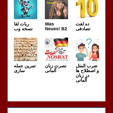
ده لغت
Was
ربات لقا
تصادفی
Neues! B2
نسخه وب
ضرب المثل
نصرت زبان
تمرین جمله
و اصطلاح ها
آلمانی
سازی
در زبان
آلمانی