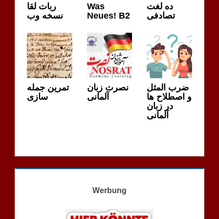
ربات لقا
Was
ده لغت
نسخه وب
Neues! B2
تصادفی
ضرب المثل
نصرت زبان
تمرین جمله
و اصطلاح ها
آلمانی
سازی
در زبان
آلمانی
Werbung