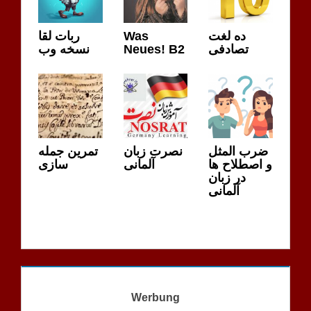
ربات لقا
Was
ده لغت
نسخه وب
Neues! B2
تصادفی
ضرب المثل
نصرت زبان
تمرین جمله
و اصطلاح ها
آلمانی
سازی
در زبان
آلمانی
Werbung