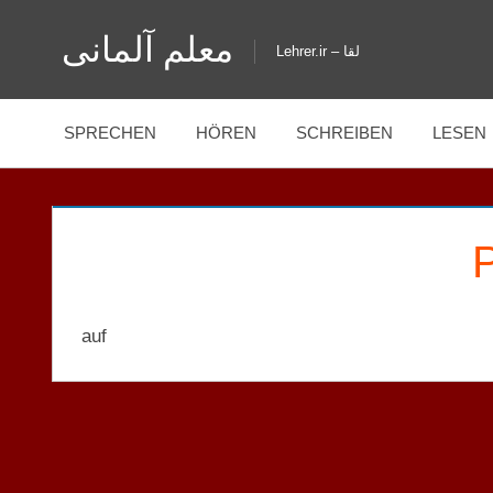
Zum
معلم آلمانی
Inhalt
Lehrer.ir – لقا
springen
SPRECHEN
HÖREN
SCHREIBEN
LESEN
auf
PRÄPOSITIONEN
BUCH LISTE