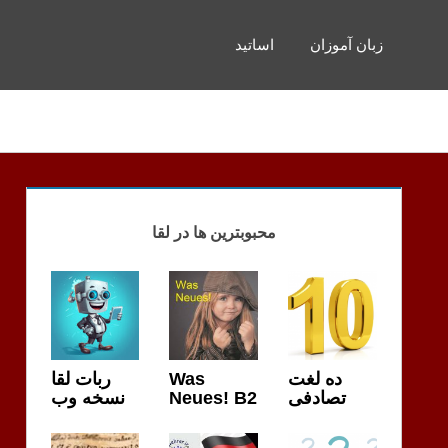
زبان آموزان
اساتید
محبوبترین ها در لقا
ربات لقا
Was
ده لغت
نسخه وب
Neues! B2
تصادفی