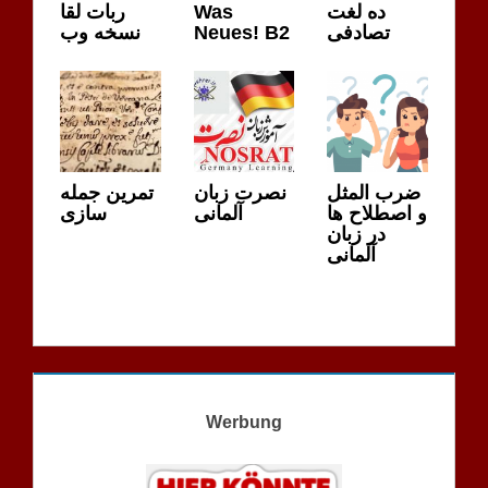
ربات لقا
Was
ده لغت
نسخه وب
Neues! B2
تصادفی
ضرب المثل
نصرت زبان
تمرین جمله
و اصطلاح ها
آلمانی
سازی
در زبان
آلمانی
Werbung