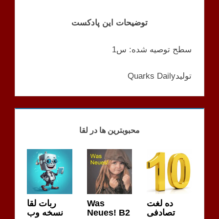
توضیحات این پادکست
سطح توصیه شده: س1
Quarks Dailyتولید
PODCAST
محبوبترین ها در لقا
ربات لقا
Was
ده لغت
نسخه وب
Neues! B2
تصادفی