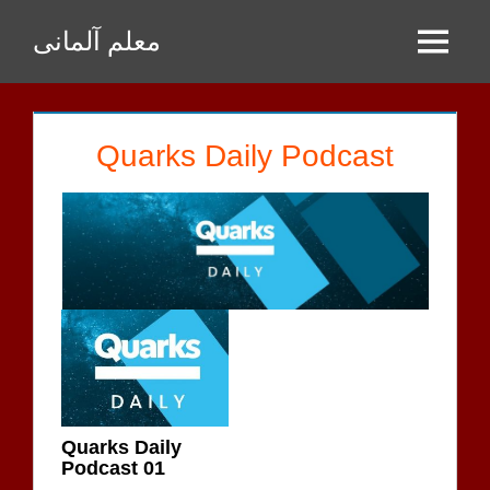
Zum
معلم آلمانی
Inhalt
Menu
springen
Quarks Daily Podcast
Quarks Daily
Podcast 01