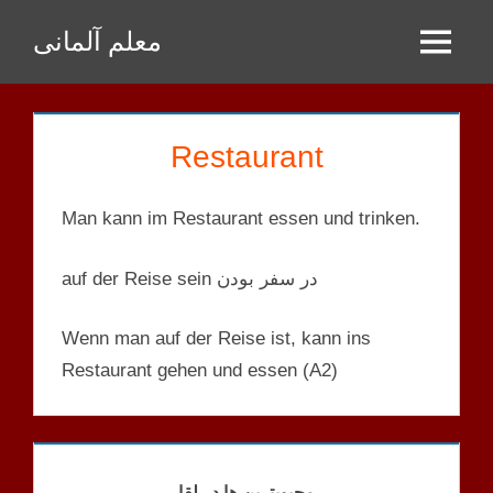
Zum
معلم آلمانی
Inhalt
Menu
springen
Restaurant
Man kann im Restaurant essen und trinken.
auf der Reise sein در سفر بودن
Wenn man auf der Reise ist, kann ins
Restaurant gehen und essen (A2)
BEDEUTUNG
LEKTION
محبوبترین ها در لقا