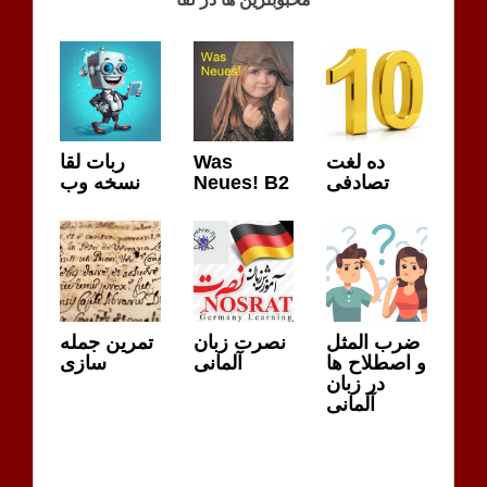
13 A1.2
ربات لقا
Was
ده لغت
نسخه وب
Neues! B2
تصادفی
ضرب المثل
نصرت زبان
تمرین جمله
و اصطلاح ها
آلمانی
سازی
در زبان
آلمانی