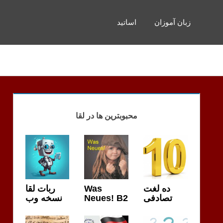
زبان آموزان
اساتید
محبوبترین ها در لقا
ربات لقا
Was
ده لغت
نسخه وب
Neues! B2
تصادفی