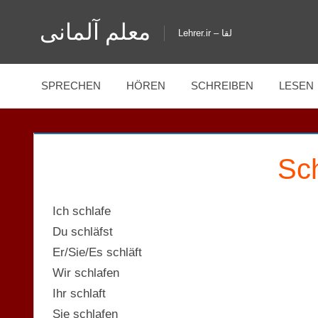
Zum
معلم آلمانی
Inhalt
Lehrer.ir – لقا
springen
SPRECHEN
HÖREN
SCHREIBEN
LESEN
Sc
Ich schlafe
Du schläfst
Er/Sie/Es schläft
Wir schlafen
Ihr schlaft
Sie schlafen