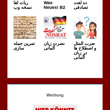
ربات لقا
Was
ده لغت
نسخه وب
Neues! B2
تصادفی
ضرب المثل
نصرت زبان
تمرین جمله
و اصطلاح ها
آلمانی
سازی
در زبان
آلمانی
Werbung