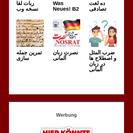
ربات لقا
Was
ده لغت
نسخه وب
Neues! B2
تصادفی
ضرب المثل
نصرت زبان
تمرین جمله
و اصطلاح ها
آلمانی
سازی
در زبان
آلمانی
Werbung