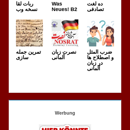
ربات لقا
Was
ده لغت
نسخه وب
Neues! B2
تصادفی
ضرب المثل
نصرت زبان
تمرین جمله
و اصطلاح ها
آلمانی
سازی
در زبان
آلمانی
Werbung