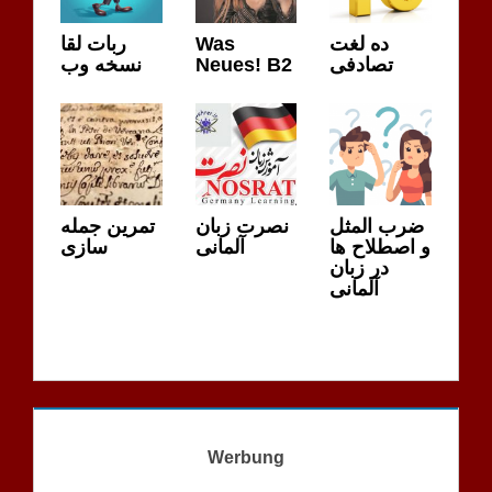
ربات لقا
Was
ده لغت
نسخه وب
Neues! B2
تصادفی
ضرب المثل
نصرت زبان
تمرین جمله
و اصطلاح ها
آلمانی
سازی
در زبان
آلمانی
Werbung