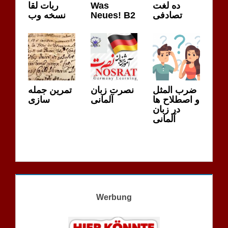
ربات لقا
Was
ده لغت
نسخه وب
Neues! B2
تصادفی
ضرب المثل
نصرت زبان
تمرین جمله
و اصطلاح ها
آلمانی
سازی
در زبان
آلمانی
Werbung