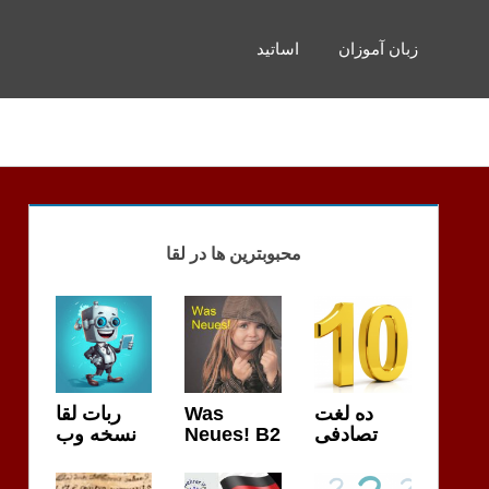
زبان آموزان
اساتید
محبوبترین ها در لقا
ربات لقا
Was
ده لغت
نسخه وب
Neues! B2
تصادفی