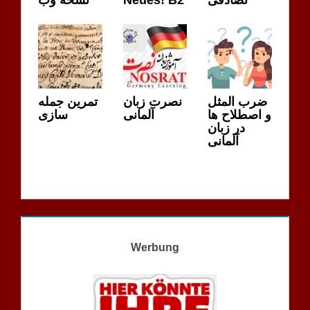
تصادفی
Neues! B2
نسخه وب
ضرب المثل
نصرت زبان
تمرین جمله
و اصطلاح ها
آلمانی
سازی
در زبان
آلمانی
Werbung