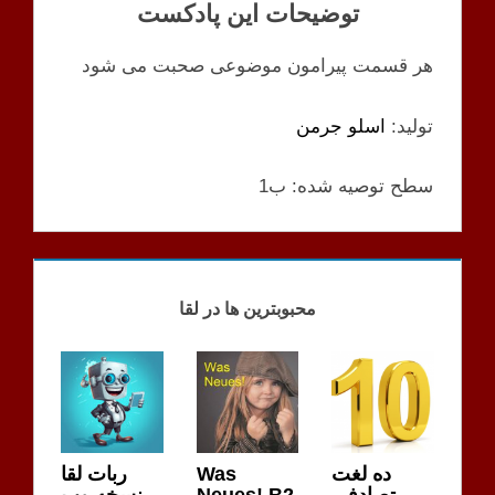
توضیحات این پادکست
هر قسمت پیرامون موضوعی صحبت می شود
تولید:
اسلو جرمن
سطح توصیه شده: ب1
PODCAST
محبوبترین ها در لقا
ده لغت
Was
ربات لقا