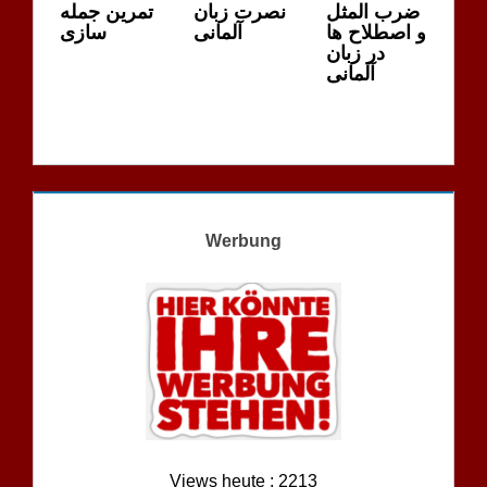
ضرب المثل
نصرت زبان
تمرین جمله
و اصطلاح ها
آلمانی
سازی
در زبان
آلمانی
Werbung
Views heute : 2213