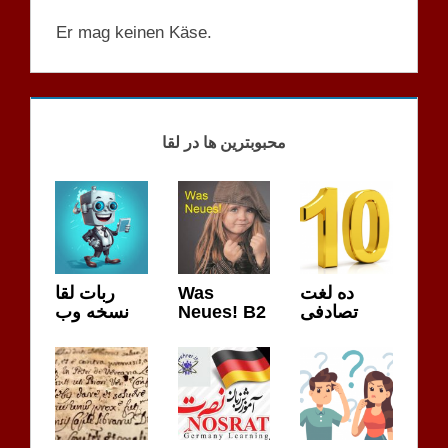
Er mag keinen Käse.
ONKEL
HAARY
محبوبترین ها در لقا
ربات لقا
Was
ده لغت
نسخه وب
Neues! B2
تصادفی