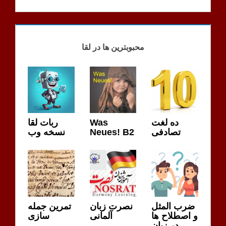
VERBEN MIT
PRÄPOSITIONEN
TÄGLICH
محبوبترین ها در لقا
ربات لقا
Was
ده لغت
نسخه وب
Neues! B2
تصادفی
ضرب المثل
نصرت زبان
تمرین جمله
و اصطلاح ها
آلمانی
سازی
در زبان