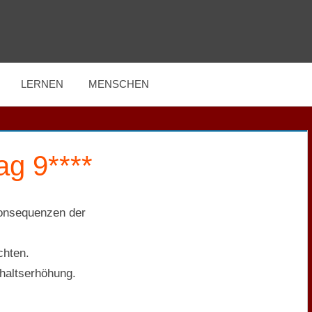
LERNEN
MENSCHEN
****Tag 9****
Konsequenzen der
chten.
ehaltserhöhung.