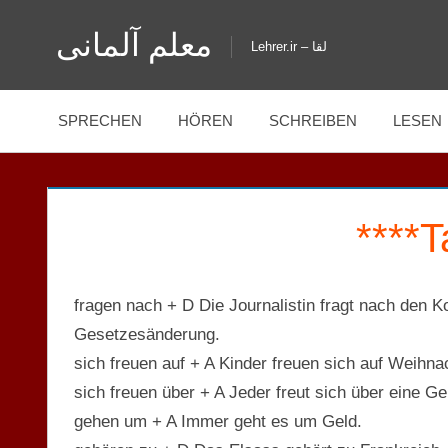
Zum
معلم آلمانی
Inhalt
Lehrer.ir – لقا
springen
SPRECHEN
HÖREN
SCHREIBEN
LESEN
fragen nach + D Die Journalistin fragt nach den 
Gesetzesänderung.
sich freuen auf + A Kinder freuen sich auf Weihna
sich freuen über + A Jeder freut sich über eine G
gehen um + A Immer geht es um Geld.