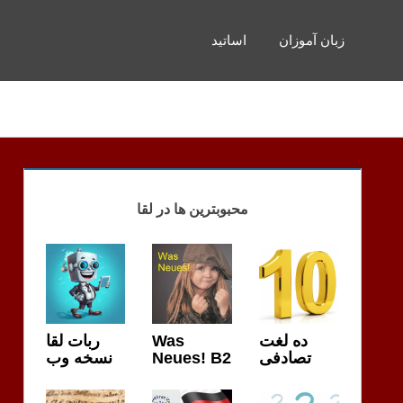
زبان آموزان
اساتید
محبوبترین ها در لقا
ربات لقا
Was
ده لغت
نسخه وب
Neues! B2
تصادفی