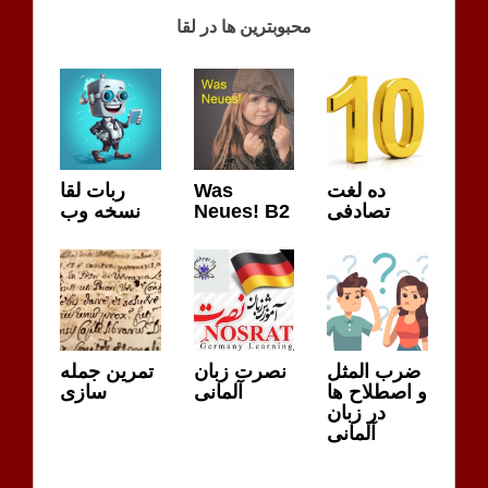
محبوبترین ها در لقا
ربات لقا
Was
ده لغت
نسخه وب
Neues! B2
تصادفی
ضرب المثل
نصرت زبان
تمرین جمله
و اصطلاح ها
آلمانی
سازی
در زبان
آلمانی