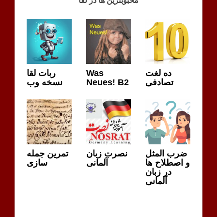
محبوبترین ها در لقا
LERNER
MÖGLICHKEITEN
ده لغت
Was
ربات لقا
تصادفی
Neues! B2
نسخه وب
ضرب المثل
نصرت زبان
تمرین جمله
و اصطلاح ها
آلمانی
سازی
در زبان
آلمانی