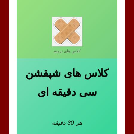
کلاس های ترمیم
کلاس های شپقشن
سی دقیقه ای
هر 30 دقیقه