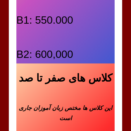
B1: 550.000
B2: 600,000
کلاس های صفر تا صد
این کلاس ها مختص زبان آموزان جاری
است