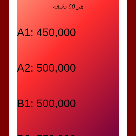
هر 60 دقیقه
A1: 450,000
A2: 500,000
B1: 500,000