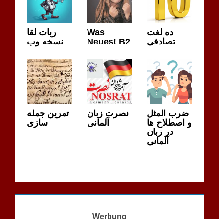
ربات لقا
Was
ده لغت
نسخه وب
Neues! B2
تصادفی
ضرب المثل
نصرت زبان
تمرین جمله
و اصطلاح ها
آلمانی
سازی
در زبان
آلمانی
Werbung