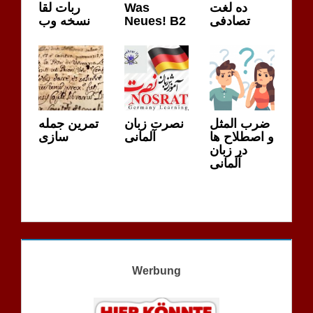
ربات لقا
Was
ده لغت
نسخه وب
Neues! B2
تصادفی
ضرب المثل
نصرت زبان
تمرین جمله
و اصطلاح ها
آلمانی
سازی
در زبان
آلمانی
Werbung