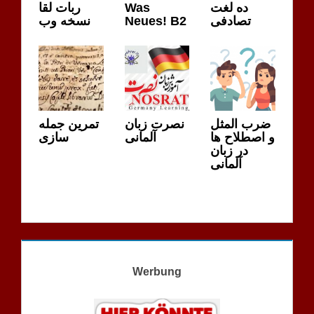
ربات لقا
Was
ده لغت
نسخه وب
Neues! B2
تصادفی
ضرب المثل
نصرت زبان
تمرین جمله
و اصطلاح ها
آلمانی
سازی
در زبان
آلمانی
Werbung