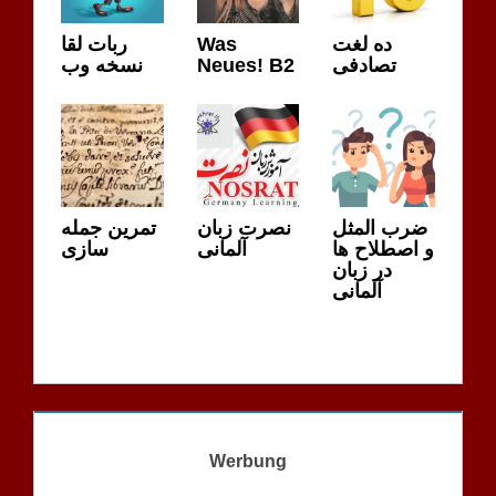
ربات لقا
Was
ده لغت
نسخه وب
Neues! B2
تصادفی
ضرب المثل
نصرت زبان
تمرین جمله
و اصطلاح ها
آلمانی
سازی
در زبان
آلمانی
Werbung