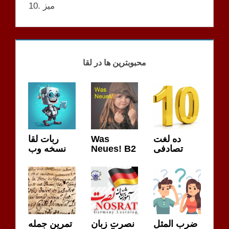
10. میز
TEMP
PRÜ.
محبوبترین ها در لقا
ده لغت
Was
ربات لقا
تصادفی
Neues! B2
نسخه وب
ضرب المثل
نصرت زبان
تمرین جمله