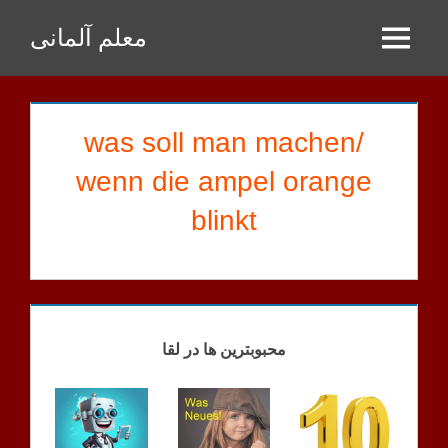
Zum
معلم آلمانی
Inhalt
Menu
springen
was soll man machen/
wenn die ampel orange
blinkt
FRAGEN
FRAGEN
محبوبترین ها در لقا
B1