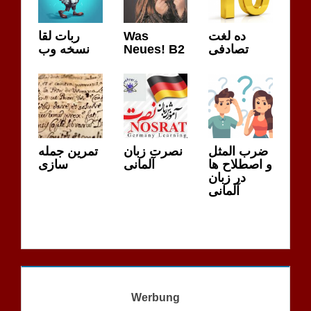
ربات لقا
Was
ده لغت
نسخه وب
Neues! B2
تصادفی
ضرب المثل
نصرت زبان
تمرین جمله
و اصطلاح ها
آلمانی
سازی
در زبان
آلمانی
Werbung