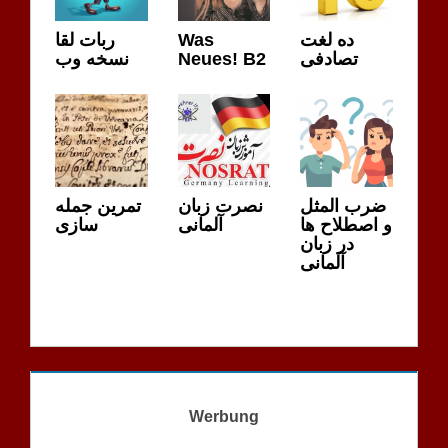
ربات لقا
Was
ده لغت
نسخه وب
Neues! B2
تصادفی
ضرب المثل
نصرت زبان
تمرین جمله
و اصطلاح ها
آلمانی
سازی
در زبان
آلمانی
Werbung