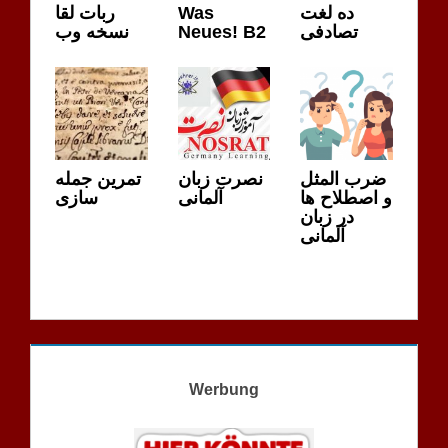
ربات لقا
Was
ده لغت
نسخه وب
Neues! B2
تصادفی
ضرب المثل
نصرت زبان
تمرین جمله
و اصطلاح ها
آلمانی
سازی
در زبان
آلمانی
Werbung