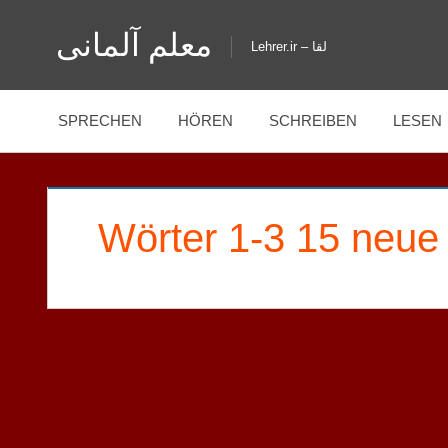
Zum
معلم آلمانی
Inhalt
Lehrer.ir – لقا
springen
SPRECHEN
HÖREN
SCHREIBEN
LESEN
Wörter 1-3 15 neue
BAHRAMI
HAUSAUFGABEN