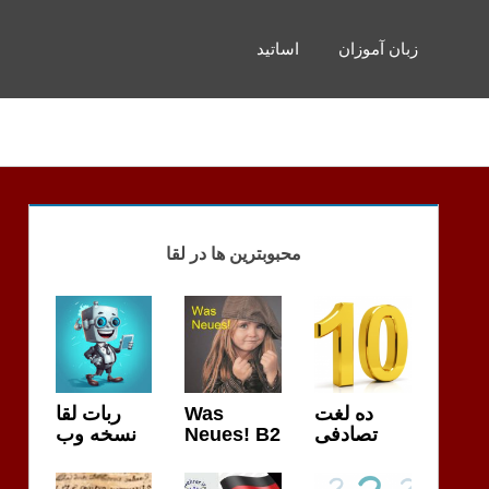
زبان آموزان
اساتید
محبوبترین ها در لقا
ربات لقا
Was
ده لغت
نسخه وب
Neues! B2
تصادفی