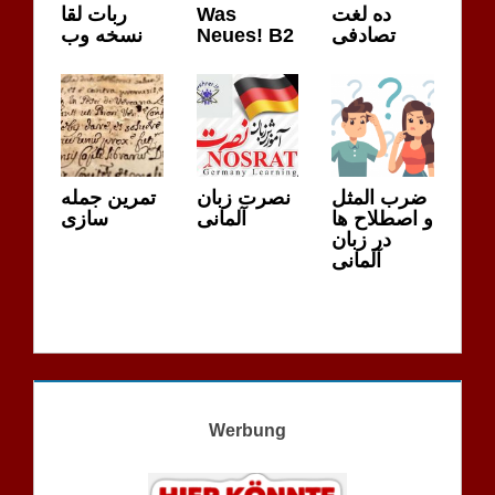
ربات لقا
Was
ده لغت
نسخه وب
Neues! B2
تصادفی
ضرب المثل
نصرت زبان
تمرین جمله
و اصطلاح ها
آلمانی
سازی
در زبان
آلمانی
Werbung