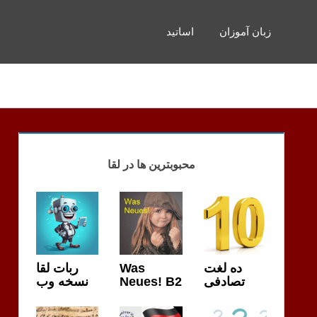
زبان آموزان
اساتید
محبوبترین ها در لقا
ربات لقا
Was
ده لغت
نسخه وب
Neues! B2
تصادفی