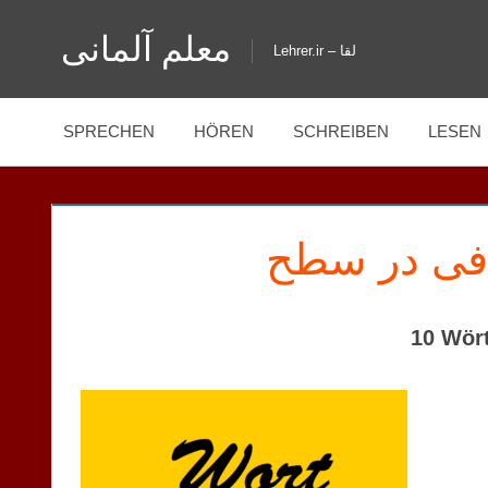
Zum
معلم آلمانی
Inhalt
Lehrer.ir – لقا
springen
SPRECHEN
HÖREN
SCHREIBEN
LESEN
10 Wör