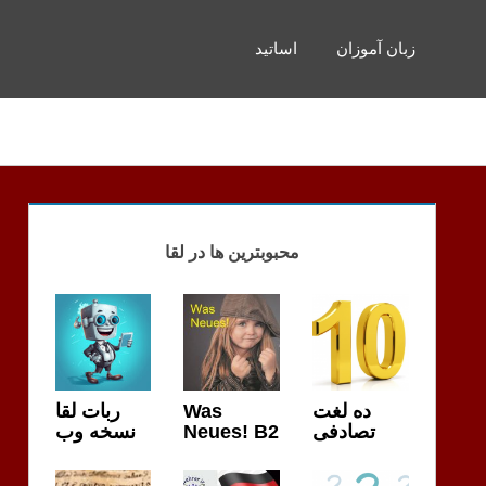
زبان آموزان
اساتید
محبوبترین ها در لقا
ربات لقا
Was
ده لغت
نسخه وب
Neues! B2
تصادفی